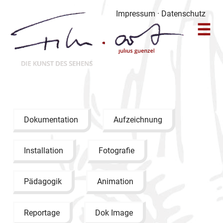
Zum
Impressum
·
Datenschutz
Inhalt
☰
springen
Primäres
Menü
Dokumentation
Aufzeichnung
Installation
Fotografie
Pädagogik
Animation
Reportage
Dok Image